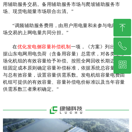
用辅助服务交易。备用辅助服务市场与爬坡辅助服务市
场、现货电能量市场联合出清。”
ꁸ
“调频辅助服务费用，由用户用电量和未参与电能量市
场交易的上网电量共同分担。”
ꂅ
回到顶部
在
优化发电侧容量补偿机制
一项，《方案》列出
：
“
根
据山东电网用电负荷（含备用容量）总需求，对各类型市
场化机组的有效容量给予补偿。按照全网回收长期边际机
ꀥ
400-656-5722
组固定成本原则确定容量补偿标准，依据系统总容量需求
与总有效容量，设置容量供需系数。发电机组容量电费由
机组可提供的有效容量、容量补偿电价标准以及当年容量
企业微信公众号
供需系数三者乘积确定。
”