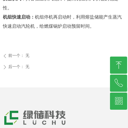
性。
机组快速启动：
机组停机再启动时，利用熔盐储能产生蒸汽
快速启动汽轮机，给燃煤锅炉启
动预留时间。
前一个：
无
ꄴ
ꁸ
后一个：
无
ꄲ
ꂅ
回到顶部
ꀥ
400-656-5722
企业微信公众号