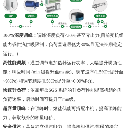
100%深度调峰：
调峰深度负荷<30%,甚至零出力(目前受机组
能力或供汽供暖限制，
负荷普遍最低为30%,且无法长期稳定
运行。)
高性能调频：
通过调节电加热器运行功率，大幅提升调频性
能：响应时间 (min 级提升至
ms 级)、调节速率(1.5%Pe提升至
~9%Pe) 和调节精度(0.5%Pe提升至~0.09%Pe))。
快速升负荷：
依靠熔盐SGS 系统的升负荷性能提高机组的升
负荷速率，启动时间可提升至
min级。
超容量顶峰：
在顶峰时，熔盐储能可搭配小机，提高顶峰能
力，获取额外的容量电价。
安全供汽：
具备独立供汽能力，提高机组供汽/供暖的稳定