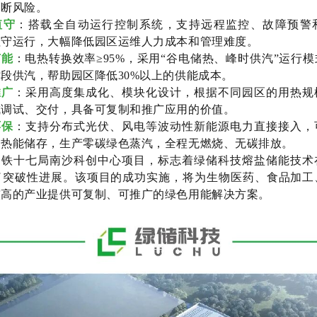
中断风险。
值守
：搭载全自动运行控制系统，支持远程监控、故障预警
值守运行，大幅降低园区运维人力成本和管理难度。
节能
：电热转换效率≥95%，采用“谷电储热、峰时供汽”运行
段供汽，帮助园区降低30%以上的供能成本。
推
广
：采用高度集成化、模块化设计，根据不同园区的用热规
成调试、交付，具备可复制和推广应用的价值。
环保
：支持分布式光伏、风电等波动性新能源电力直接接入，
的热能储存，生产零碳绿色蒸汽，全程无燃烧、无碳排放。
中铁十七局南沙科创中心项目，标志着绿储科技熔盐储能技术
了突破性进展。该项目的成功实施，将为生物医药、食品加工
较高的产业提供可复制、可推广的绿色用能解决方案。