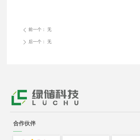
前一个：
无
ꄴ
后一个：
无
ꄲ
合作伙伴
——