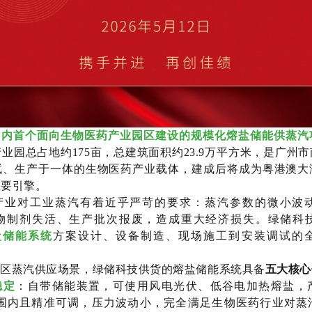
国内首个面向生物医药产业园区建设的规模化熔盐储能供蒸汽
业园总占地约175亩，总建筑面积约23.9万平方米，是广州
试、生产于一体的生物医药产业载体，建成后将成为粤港澳大
重要引擎。
产业对工业蒸汽有着近乎严苛的要求：蒸汽参数的微小波
物制剂失活、生产批次报废，造成重大经济损失。绿储科
盐储能系统
方案设计、设备制造、现场施工到安装调试的
园区蒸汽供应场景，绿储科技供货的熔盐储能系统具备
五大核心
稳定
：自带储能装置，可使用风电光伏、低谷电加热熔盐，
0℃范围内且精准可调，压力波动小，完全满足生物医药行业对