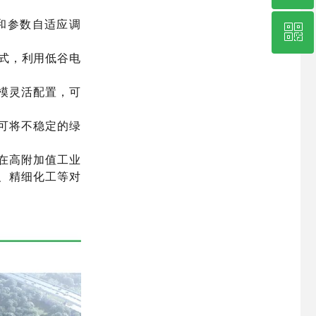
和参数自适应调
ꀥ
400-656-5722
模式，利用低谷电
企业微信公众号
模灵活配置，可
可将不稳定的绿
在高附加值工业
、精细化工等对