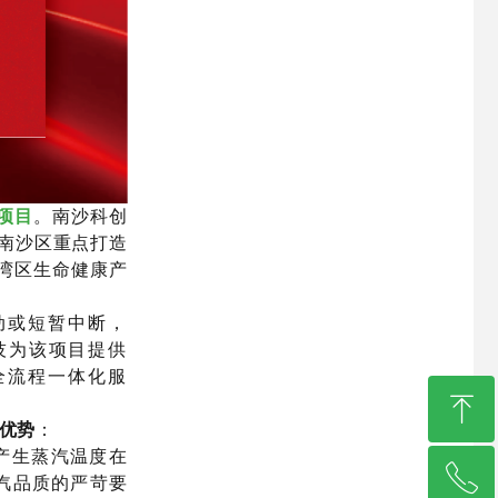
项目
。南沙科创
市南沙区重点打造
湾区生命健康产
动或短暂中断，
技为该项目提供
全流程一体化服
ꁸ
优势
：
产生蒸汽温度在
ꂅ
回到顶部
蒸汽品质的严苛要